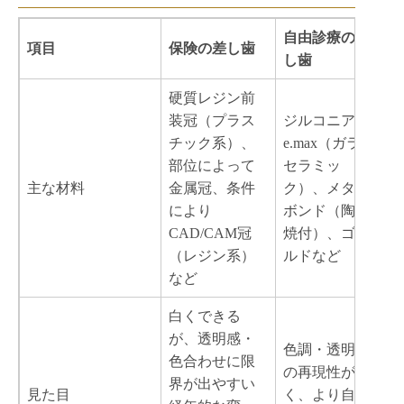
自由診療の差
項目
保険の差し歯
し歯
硬質レジン前
装冠（プラス
ジルコニア、
チック系）、
e.max（ガラス
部位によって
セラミッ
主な材料
金属冠、条件
ク）、メタル
により
ボンド（陶材
CAD/CAM冠
焼付）、ゴー
（レジン系）
ルドなど
など
白くできる
が、透明感・
色調・透明感
色合わせに限
の再現性が高
界が出やすい
見た目
く、より自然