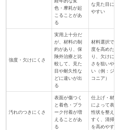
経年的な変
な見た目にし
色・摩耗が起
やすい
こることがあ
る
実用上十分だ
が、材料の制
材料選択で強
約があり、保
度を高めた
険外治療と比
り、欠けにく
強度・欠けにくさ
較して、見た
さを狙いやす
目や耐久性な
い（例：ジル
どに違いが出
コニア）
る
表面が傷つく
仕上げ・材料
と着色・プラ
によって表面
汚れのつきにくさ
ーク付着が増
性状を整えや
えることがあ
すく、清掃性
る
を高めやすい