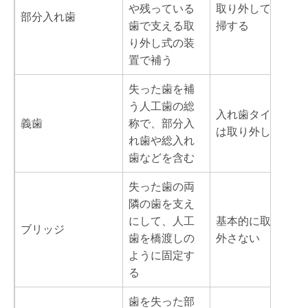
や残っている
取り外して清
部分入れ歯
歯で支える取
掃する
り外し式の装
置で補う
失った歯を補
う人工歯の総
入れ歯タイプ
義歯
称で、部分入
は取り外し式
れ歯や総入れ
歯などを含む
失った歯の両
隣の歯を支え
にして、人工
基本的に取り
ブリッジ
歯を橋渡しの
外さない
ように固定す
る
歯を失った部