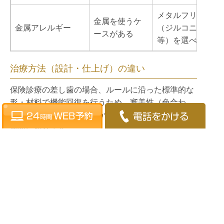
メタルフリー
金属を使うケ
金属アレルギー
（ジルコニア
ースがある
等）を選べる
治療方法（設計・仕上げ）の違い
保険診療の差し歯の場合、ルールに沿った標準的な
形・材料で機能回復を行うため、審美性（色合わ
せ・透明感）や形態の細かな調整は制限されやすい
傾向にあります。
また、材料により、経年的に変色・摩耗・表面の傷
が起こりやすいことがあります。
保険外治療の差し歯の場合、材料選択の幅が広く、
目的に合わせて最適化しやすいのが特徴です。