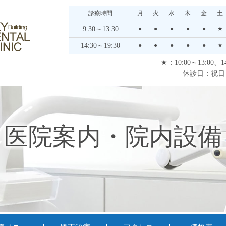
診療時間
月
火
水
木
金
土
9:30～13:30
●
●
●
●
●
★
14:30～19:30
●
●
●
●
●
★
★：10:00～13:00、14
休診日：祝日
医院案内・院内設備