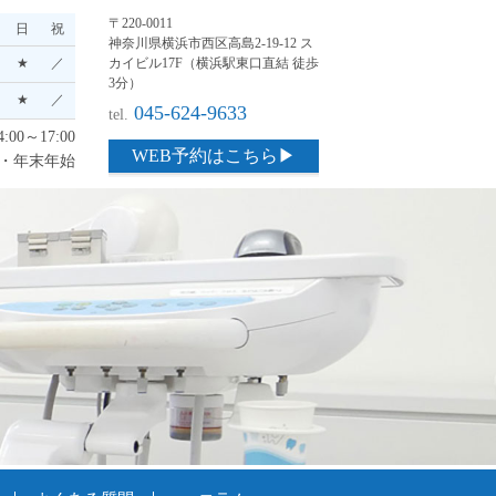
〒220-0011
日
祝
神奈川県横浜市西区高島2-19-12 ス
★
／
カイビル17F（横浜駅東口直結 徒歩
3分）
★
／
045-624-9633
tel.
:00～17:00
WEB予約はこちら▶
・年末年始