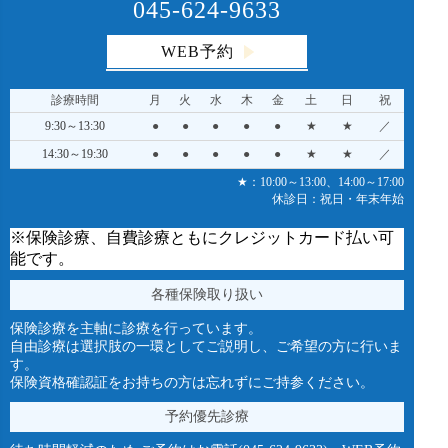
045-624-9633
WEB予約
診療時間
月
火
水
木
金
土
日
祝
9:30～13:30
●
●
●
●
●
★
★
／
14:30～19:30
●
●
●
●
●
★
★
／
★：10:00～13:00、14:00～17:00
休診日：祝日・年末年始
※保険診療、自費診療ともにクレジットカード払い可
能です。
各種保険取り扱い
保険診療を主軸に診療を行っています。
自由診療は選択肢の一環としてご説明し、ご希望の方に行いま
す。
保険資格確認証をお持ちの方は忘れずにご持参ください。
予約優先診療