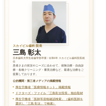
スカイビル歯科 院長
三島 彰太
日本歯科大学生命歯学部卒業 / 令和6年 スカイビル歯科院長就
任
患者さまの状況やニーズに合わせて、保険治療・自由診
療・各種クリーニング・審美治療など、最適な治療をご
提案しております。
公的機関・第三者メディアの掲載情報
厚生労働省「医療情報ネット」掲載情報
ドクターズ・ファイル「三島彰太院長」独自取材
厚生労働省「医師等資格確認検索」（歯科医師を
選択し「三島 彰太」で検索）