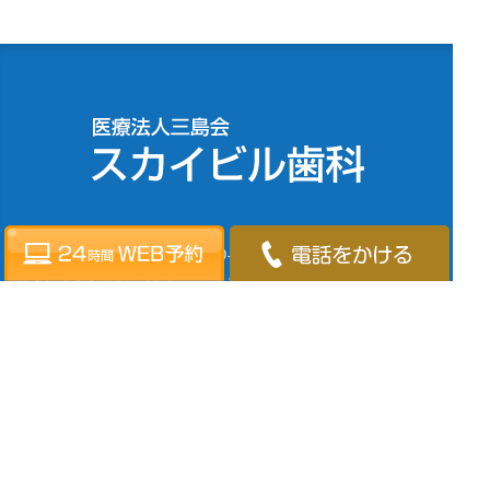
〒220-0011
神奈川県横浜市西区高島2-19-12 スカイビル17F（横浜駅東口直結
徒歩3分）
045-624-9633
WEB予約
診療時間
月
火
水
木
金
土
日
祝
9:30～13:30
●
●
●
●
●
★
★
／
14:30～19:30
●
●
●
●
●
★
★
／