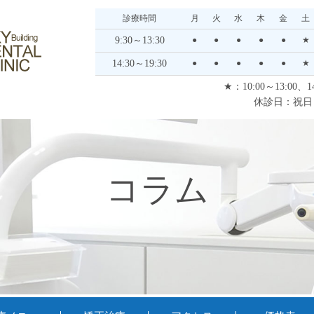
診療時間
月
火
水
木
金
土
9:30～13:30
●
●
●
●
●
★
14:30～19:30
●
●
●
●
●
★
★：10:00～13:00、14
休診日：祝日
コラム